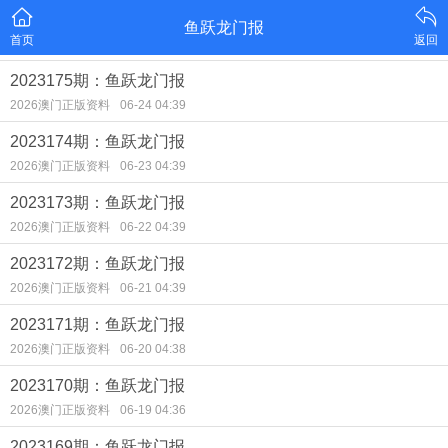
鱼跃龙门报
首页
返回
2023175期：鱼跃龙门报
2026澳门正版资料
06-24 04:39
2023174期：鱼跃龙门报
2026澳门正版资料
06-23 04:39
2023173期：鱼跃龙门报
2026澳门正版资料
06-22 04:39
2023172期：鱼跃龙门报
2026澳门正版资料
06-21 04:39
2023171期：鱼跃龙门报
2026澳门正版资料
06-20 04:38
2023170期：鱼跃龙门报
2026澳门正版资料
06-19 04:36
2023169期：鱼跃龙门报