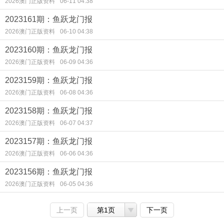
2026澳门正版资料
06-11 04:38
2023161期：鱼跃龙门报
2026澳门正版资料
06-10 04:38
2023160期：鱼跃龙门报
2026澳门正版资料
06-09 04:36
2023159期：鱼跃龙门报
2026澳门正版资料
06-08 04:36
2023158期：鱼跃龙门报
2026澳门正版资料
06-07 04:37
2023157期：鱼跃龙门报
2026澳门正版资料
06-06 04:36
2023156期：鱼跃龙门报
2026澳门正版资料
06-05 04:36
上一页
第1页
下一页