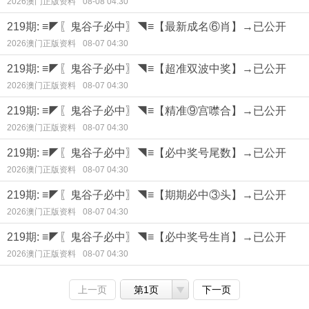
2026澳门正版资料
08-08 04:30
219期: ≡◤〖鬼谷子必中〗◥≡【最新成名⑥肖】→已公开
2026澳门正版资料
08-07 04:30
219期: ≡◤〖鬼谷子必中〗◥≡【超准双波中奖】→已公开
2026澳门正版资料
08-07 04:30
219期: ≡◤〖鬼谷子必中〗◥≡【精准⑨宫噤合】→已公开
2026澳门正版资料
08-07 04:30
219期: ≡◤〖鬼谷子必中〗◥≡【必中奖号尾数】→已公开
2026澳门正版资料
08-07 04:30
219期: ≡◤〖鬼谷子必中〗◥≡【期期必中③头】→已公开
2026澳门正版资料
08-07 04:30
219期: ≡◤〖鬼谷子必中〗◥≡【必中奖号生肖】→已公开
2026澳门正版资料
08-07 04:30
上一页
第1页
下一页