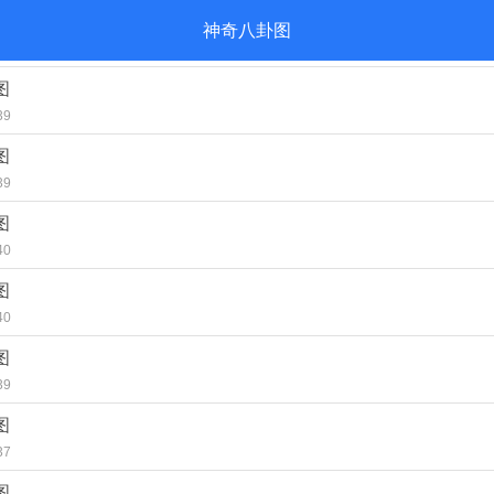
神奇八卦图
图
39
图
39
图
40
图
40
图
39
图
37
图