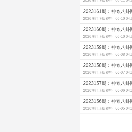
2026澳门正版资料
06-11 04:
2023161期：神奇八卦
2026澳门正版资料
06-10 04:
2023160期：神奇八卦
2026澳门正版资料
06-10 04:
2023159期：神奇八卦
2026澳门正版资料
06-08 04:
2023158期：神奇八卦
2026澳门正版资料
06-07 04:
2023157期：神奇八卦
2026澳门正版资料
06-06 04:
2023156期：神奇八卦
2026澳门正版资料
06-05 04: