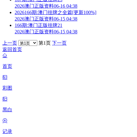
2026澳门正版资料
06-16 04:38
2026166期:澳门挂牌之全篇[更新100%]
2026澳门正版资料
06-15 04:38
166期:澳门正版挂牌21
2026澳门正版资料
06-15 04:38
上一页
第1页
下一页
返回首页
首页
彩图
黑白
记录